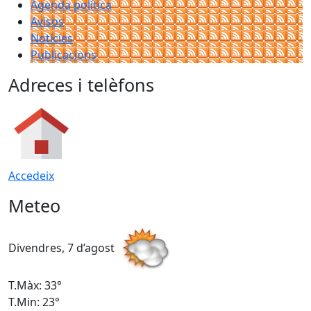
Agenda política
Avisos
Notícies
Publicacions
Adreces i telèfons
Accedeix
Meteo
Divendres, 7 d’agost
D
T.Màx: 33°
T
T.Min: 23°
T