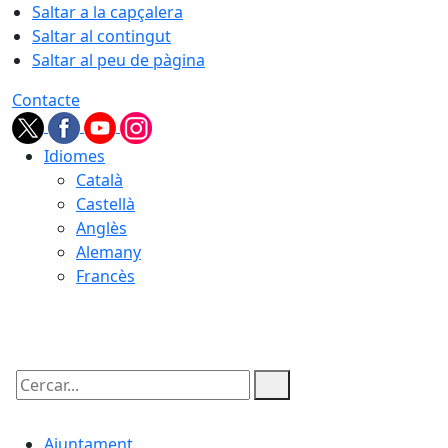
Saltar a la capçalera
Saltar al contingut
Saltar al peu de pàgina
Contacte
Idiomes
Català
Castellà
Anglès
Alemany
Francès
06.08.2026 | 18:52
Cercar:
Ajuntament