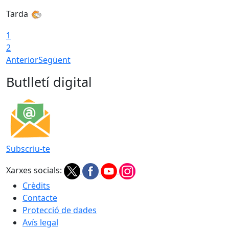
Tarda
1
2
Anterior
Següent
Butlletí digital
Subscriu-te
Xarxes socials:
Crèdits
Contacte
Protecció de dades
Avís legal