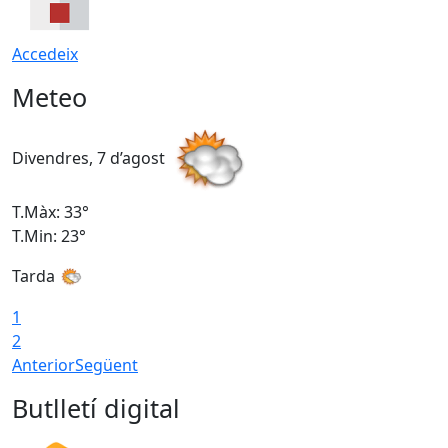
Accedeix
Meteo
Divendres, 7 d’agost
D
T.Màx: 33°
T
T.Min: 23°
T
Tarda
1
2
Anterior
Següent
Butlletí digital