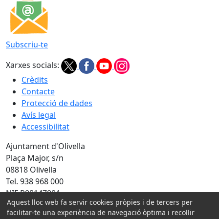
Subscriu-te
Xarxes socials:
Crèdits
Contacte
Protecció de dades
Avís legal
Accessibilitat
Ajuntament d'Olivella
Plaça Major, s/n
08818 Olivella
Tel. 938 968 000
NIF P0814700A
Aquest lloc web fa servir cookies pròpies i de tercers per
Amb la col·laboració de:
facilitar-te una experiència de navegació òptima i recollir