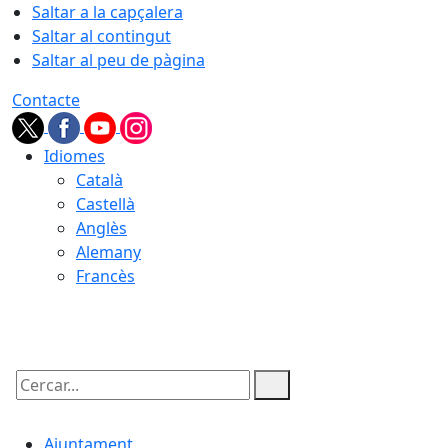
Saltar a la capçalera
Saltar al contingut
Saltar al peu de pàgina
Contacte
Idiomes
Català
Castellà
Anglès
Alemany
Francès
07.08.2026 | 05:30
Cercar:
Ajuntament