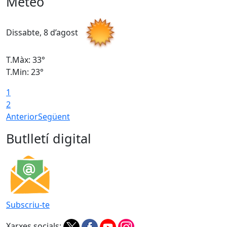
Meteo
Dissabte, 8 d’agost
D
T.Màx: 33°
T
T.Min: 23°
T
1
2
Anterior
Següent
Butlletí digital
Subscriu-te
Xarxes socials: