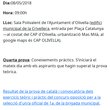
Dia:
08/05/2018
Hora:
09:00h
LLoc
: Sala Polivalent de l'Ajuntament d'Olivella (
edifici
municipal de la Crivellera
, entrada per Plaça Catalunya
—al costat del CAP d'Olivella, urbanització Mas Milà, al
google maps és CAP OLIVELLA).
Quarta prova
: Coneixements pràctics. S’iniciarà el
mateix dia amb els aspirants que hagin superat la prova
teòrica.
Resultat de la prova de català i convocatòria dels
exercicis teòric i pràctic del concurs-oposició per a la
selecció d'un/a oficial de 1a. de la brigada municipal.