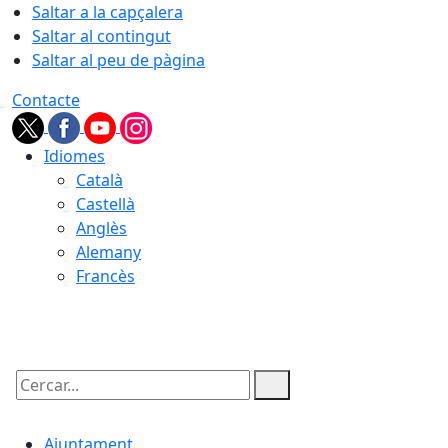
Saltar a la capçalera
Saltar al contingut
Saltar al peu de pàgina
Contacte
Idiomes
Català
Castellà
Anglès
Alemany
Francès
07.08.2026 | 23:43
Cercar:
Ajuntament