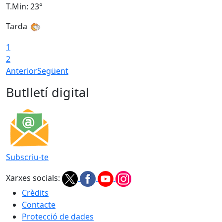
T.Min: 23°
T
Tarda
1
2
Anterior
Següent
Butlletí digital
Subscriu-te
Xarxes socials:
Crèdits
Contacte
Protecció de dades