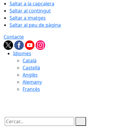
Saltar a la capçalera
Saltar al contingut
Saltar a imatges
Saltar al peu de pàgina
Contacte
Idiomes
Català
Castellà
Anglès
Alemany
Francès
06.08.2026 | 14:31
Cercar: