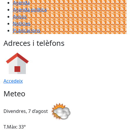
Agenda
Agenda política
Avisos
Notícies
Publicacions
Adreces i telèfons
Accedeix
Meteo
Divendres, 7 d’agost
D
T.Màx: 33°
T