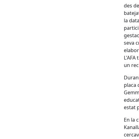
des de
bateja
la dat
partic
gestac
seva c
elabor
L'AFA 
un rec
Durant
placa 
Gemma 
educat
estat 
En la c
Kanall
cercav