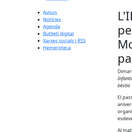
L'
Avisos
Notícies
pe
Agenda
Butlletí digital
Mo
Xarxes socials i RSS
Hemeroteca
pa
Dimart
Infants
bèstia
El pas
aniver
organi
esdeve
Al mat