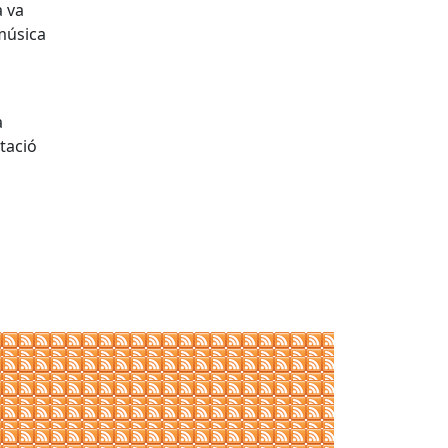
a va
música
à
ntació