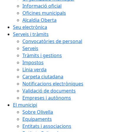
Informació oficial
Oficines municipals
Alcaldia Oberta
Seu electrònica
Serveis i tràmits
Convocatòries de personal
Serveis
Tràmits i gestions
Impostos
Línia verda
Carpeta ciutadana
Notificacions electròniques
Validació de documents
Empreses i autònoms
El municipi
Sobre Olivella
Equipaments
Entitats i associacions