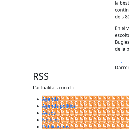
la bès
contin
dels 8
En el 
escolt
Bugies
de la 
Fa
Darrer
RSS
L'actualitat a un clic
Agenda
Agenda política
Avisos
Notícies
Publicacions