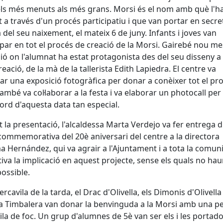
ls més menuts als més grans. Morsi és el nom amb què l'h
t a través d'un procés participatiu i que van portar en secret
a del seu naixement, el mateix 6 de juny. Infants i joves van
ipar en tot el procés de creació de la Morsi. Gairebé nou m
ió on l'alumnat ha estat protagonista des del seu disseny a 
reació, de la mà de la tallerista Edith Lapiedra. El centre va
ar una exposició fotogràfica per donar a conèixer tot el pro
també va col·laborar a la festa i va elaborar un photocall per 
ord d'aquesta data tan especial.
 la presentació, l'alcaldessa Marta Verdejo va fer entrega 
commemorativa del 20è aniversari del centre a la directora
Hernández, qui va agrair a l'Ajuntament i a tota la comuni
iva la implicació en aquest projecte, sense els quals no hau
possible.
ercavila de la tarda, el Drac d'Olivella, els Dimonis d'Olivella 
a Timbalera van donar la benvinguda a la Morsi amb una pe
ila de foc. Un grup d'alumnes de 5è van ser els i les portad