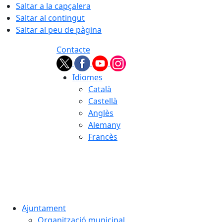
Saltar a la capçalera
Saltar al contingut
Saltar al peu de pàgina
Contacte
Idiomes
Català
Castellà
Anglès
Alemany
Francès
07.08.2026 | 16:52
Ajuntament
Organització municipal