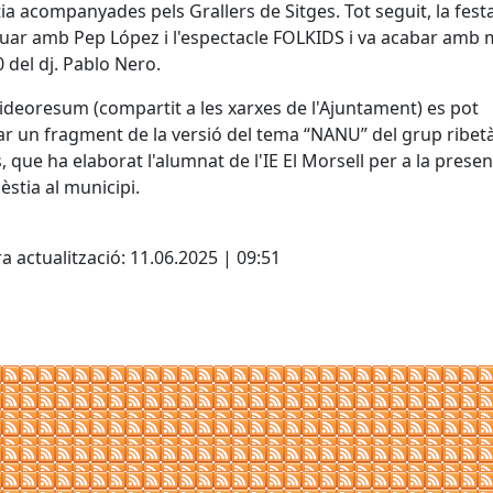
tia acompanyades pels Grallers de Sitges. Tot seguit, la fest
uar amb Pep López i l'espectacle FOLKIDS i va acabar amb 
0 del dj. Pablo Nero.
videoresum (compartit a les xarxes de l'Ajuntament) es pot
ar un fragment de la versió del tema “NANU” del grup ribet
, que ha elaborat l'alumnat de l'IE El Morsell per a la prese
bèstia al municipi.
cebook
X
a actualització: 11.06.2025 | 09:51