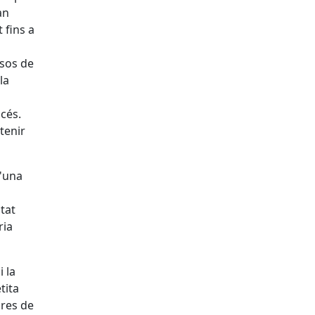
an
 fins a
esos de
la
cés.
tenir
d'una
tat
ria
i la
tita
ores de