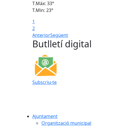
T.Màx: 33°
T.Min: 23°
1
2
Anterior
Següent
Butlletí digital
Subscriu-te
Ajuntament
Organització municipal