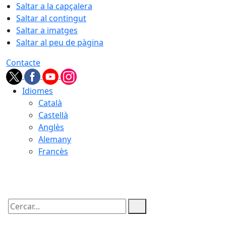
Saltar a la capçalera
Saltar al contingut
Saltar a imatges
Saltar al peu de pàgina
Contacte
Idiomes
Català
Castellà
Anglès
Alemany
Francès
09.08.2026 | 10:05
Cercar: