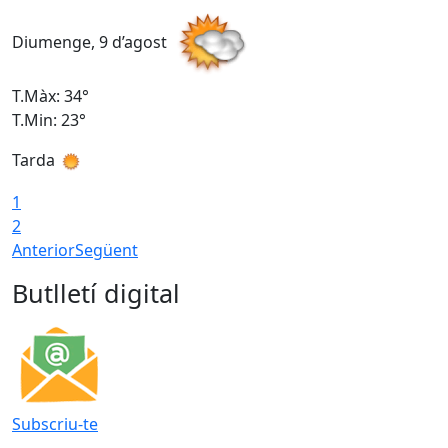
Diumenge, 9 d’agost
D
T.Màx: 34°
T
T.Min: 23°
T
Tarda
T
1
2
Anterior
Següent
Butlletí digital
Subscriu-te