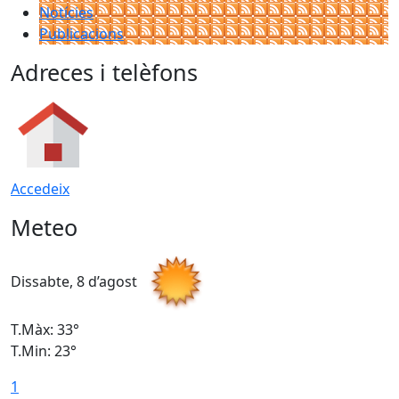
Notícies
Publicacions
Adreces i telèfons
Accedeix
Meteo
Dissabte, 8 d’agost
D
T.Màx: 33°
T
T.Min: 23°
T
1