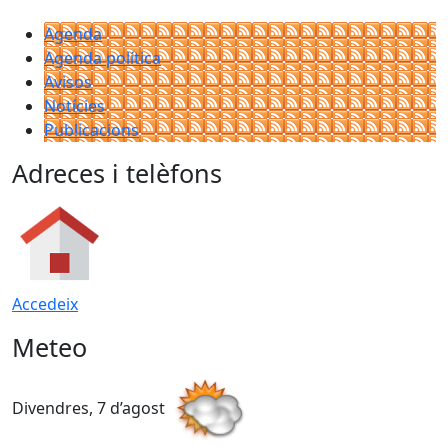
Agenda
Agenda política
Avisos
Notícies
Publicacions
Adreces i telèfons
Accedeix
Meteo
Divendres, 7 d’agost
D