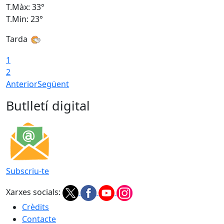
T.Màx: 33°
T
T.Min: 23°
T
Tarda
1
2
Anterior
Següent
Butlletí digital
Subscriu-te
Xarxes socials:
Crèdits
Contacte