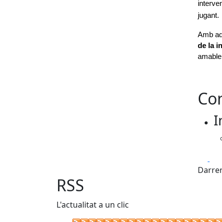
interve
jugant.
Amb aqu
de la i
amable,
Con
I
Fa
Darrer
RSS
L'actualitat a un clic