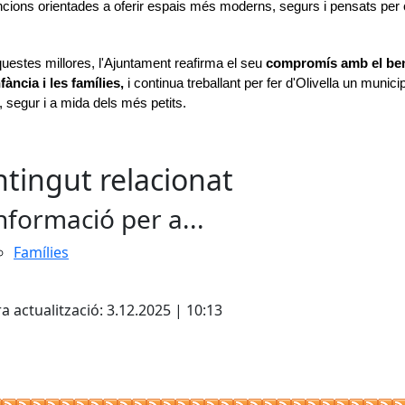
ncions orientades a oferir espais més moderns, segurs i pensats per c
estes millores, l'Ajuntament reafirma el seu 
compromís amb el ben
nfància i les famílies,
 i continua treballant per fer d'Olivella un municipi
 segur i a mida dels més petits. 
tingut relacionat
nformació per a...
Famílies
cebook
X
a actualització: 3.12.2025 | 10:13