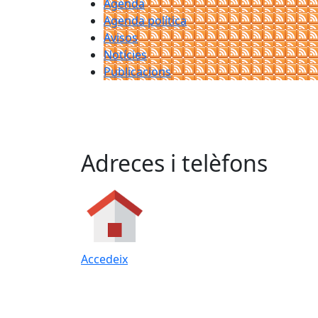
Agenda
Agenda política
Avisos
Notícies
Publicacions
Adreces i telèfons
Accedeix