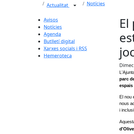
Notícies
Actualitat
El
Avisos
Notícies
es
Agenda
Butlletí digital
jo
Xarxes socials i RSS
Hemeroteca
Dimec
L'Ajunt
parc de
espais 
El nou 
nous ad
i inclus
Aquesta
d'Olive