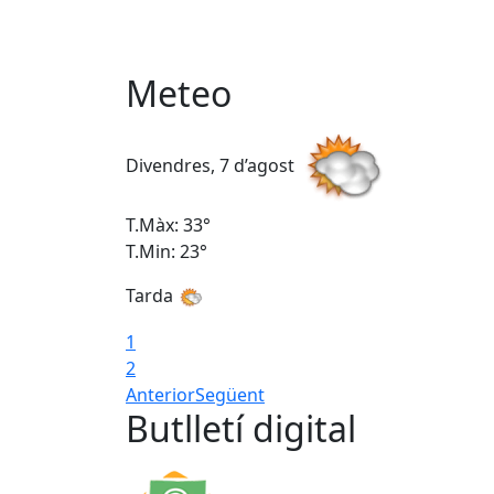
Meteo
Divendres, 7 d’agost
T.Màx: 33°
T.Min: 23°
Tarda
1
2
Anterior
Següent
Butlletí digital