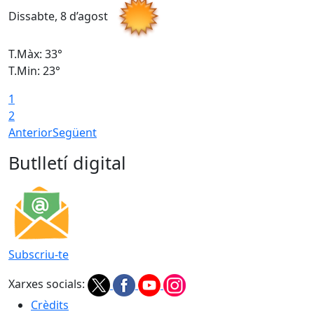
Dissabte, 8 d’agost
D
T.Màx: 33°
T
T.Min: 23°
T
1
2
Anterior
Següent
Butlletí digital
Subscriu-te
Xarxes socials:
Crèdits