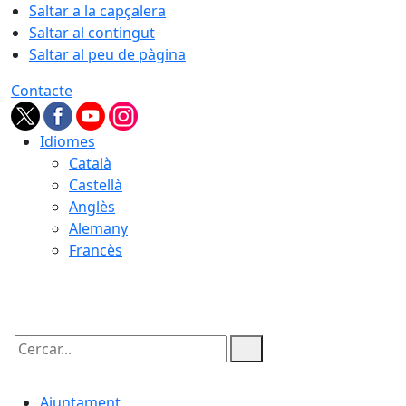
Saltar a la capçalera
Saltar al contingut
Saltar al peu de pàgina
Contacte
Idiomes
Català
Castellà
Anglès
Alemany
Francès
07.08.2026 | 14:21
Cercar:
Ajuntament