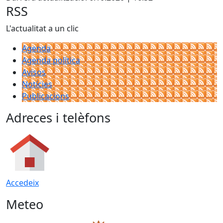
RSS
L'actualitat a un clic
Agenda
Agenda política
Avisos
Notícies
Publicacions
Adreces i telèfons
Accedeix
Meteo