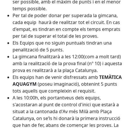
ser possible, amb el màxim de punts i en el menor
temps possible.
Per tal de poder donar per superada la gimcana,
cada equip haurà de realitzar tot el circuit. En cas
d'empat, es tindran en compte els temps emprats
per tal de superar el total de les proves.
Els Equips que no siguin puntuals tindran una
penalització de 5 punts.
La gimcana finalitzarà a les 12:00(com a molt tard)
amb la realització de la prova final (nº 10) i aquesta
prova es realitzarà a la plaça Catalunya.
Els equips han de venir disfressats amb
TEMÀTICA
AQUAGYM
(poseu imaginació), obtenint 5 punts
tots aquells que compleixin el requisit.
A les 10:00h, els portantveus dels equips,
s'acostaran al punt de control d'inici que estarà a
situat a la cantonada d'Av més Milà amb Plaça
Catalunya, on se’ls hi donarà la primera instrucció
que han de fer, abans de començar les proves. La