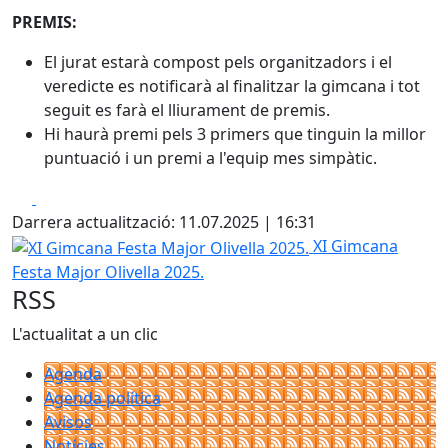
PREMIS:
El jurat estarà compost pels organitzadors i el
veredicte es notificarà al finalitzar la gimcana i tot
seguit es farà el lliurament de premis.
Hi haurà premi pels 3 primers que tinguin la millor
puntuació i un premi a l'equip mes simpàtic.
Facebook
X
Darrera actualització: 11.07.2025 | 16:31
XI Gimcana Festa Major Olivella 2025.
XI Gimcana
Festa Major Olivella 2025.
RSS
L'actualitat a un clic
Agenda
Agenda política
Avisos
Notícies