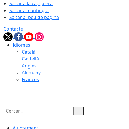
Saltar a la capçalera
Saltar al contingut
Saltar al peu de pàgina
Contacte
Idiomes
Català
Castellà
Anglès
Alemany
Francès
10.08.2026 | 01:27
Cercar:
Ajuntament