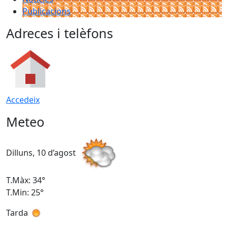
Publicacions
Adreces i telèfons
Accedeix
Meteo
Dilluns, 10 d’agost
D
T.Màx: 34°
T
T.Min: 25°
T
Tarda
T