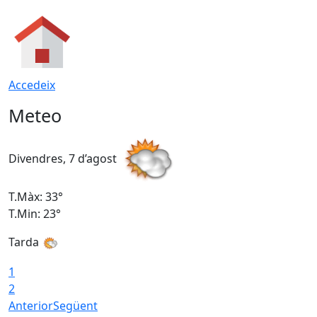
Accedeix
Meteo
Divendres, 7 d’agost
D
T.Màx: 33°
T
T.Min: 23°
T
Tarda
1
2
Anterior
Següent