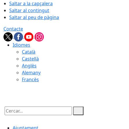
Saltar a la capçalera
Saltar al contingut
Saltar al peu de pàgina
Contacte
Idiomes
Català
Castellà
Anglès
Alemany
Francès
07.08.2026 | 05:49
Cercar:
Ajuntament