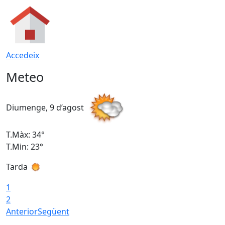
Accedeix
Meteo
Diumenge, 9 d’agost
D
T.Màx: 34°
T
T.Min: 23°
T
Tarda
T
1
2
Anterior
Següent