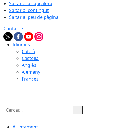
Saltar a la capçalera
Saltar al contingut
Saltar al peu de pàgina
Contacte
Idiomes
Català
Castellà
Anglès
Alemany
Francès
09.08.2026 | 13:10
Cercar:
Ajuntament