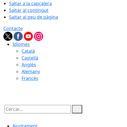
Saltar a la capçalera
Saltar al contingut
Saltar al peu de pàgina
Contacte
Idiomes
Català
Castellà
Anglès
Alemany
Francès
06.08.2026 | 19:34
Cercar:
Ajuntament