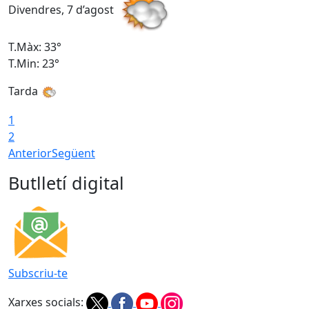
Divendres, 7 d’agost
D
T.Màx: 33°
T
T.Min: 23°
T
Tarda
1
2
Anterior
Següent
Butlletí digital
Subscriu-te
Xarxes socials: