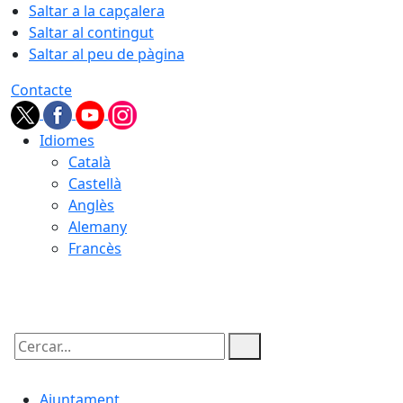
Saltar a la capçalera
Saltar al contingut
Saltar al peu de pàgina
Contacte
Idiomes
Català
Castellà
Anglès
Alemany
Francès
10.08.2026 | 04:20
Cercar:
Ajuntament