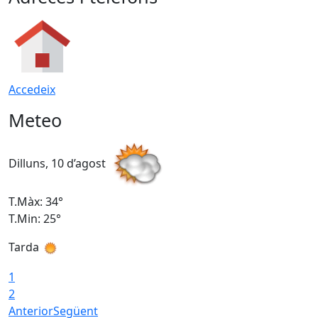
Accedeix
Meteo
Dilluns, 10 d’agost
D
T.Màx: 34°
T
T.Min: 25°
T
Tarda
T
1
2
Anterior
Següent