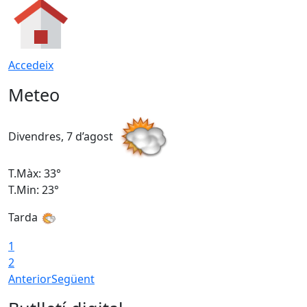
Accedeix
Meteo
Divendres, 7 d’agost
D
T.Màx: 33°
T
T.Min: 23°
T
Tarda
1
2
Anterior
Següent