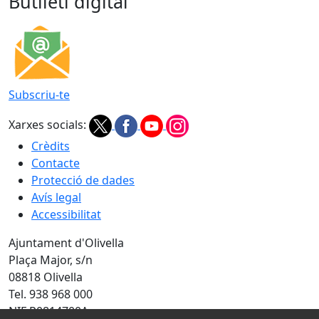
Butlletí digital
Subscriu-te
Xarxes socials:
Crèdits
Contacte
Protecció de dades
Avís legal
Accessibilitat
Ajuntament d'Olivella
Plaça Major, s/n
08818 Olivella
Tel. 938 968 000
NIF P0814700A