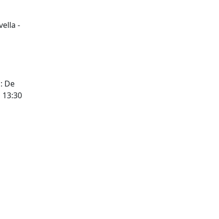
ella -
s: De
a 13:30