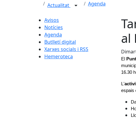
Agenda
Actualitat
Ta
Avisos
Notícies
al
Agenda
Butlletí digital
Xarxes socials i RSS
Dimart
Hemeroteca
El 
Punt
municip
16.30 h
L'
activi
espais 
Da
Ho
Ll