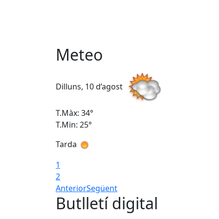
Meteo
Dilluns, 10 d’agost
T.Màx: 34°
T.Min: 25°
Tarda
1
2
Anterior
Següent
Butlletí digital