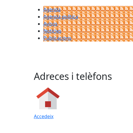
Agenda
Agenda política
Avisos
Notícies
Publicacions
Adreces i telèfons
Accedeix