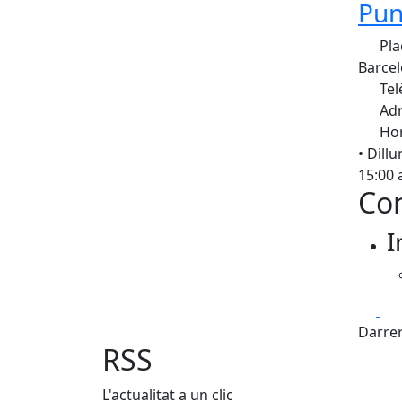
Pun
Plaç
Barcel
Tel
Adr
Hor
• Dill
15:00 
Con
I
Fa
Darrer
RSS
L'actualitat a un clic