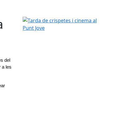
a
Tarda de crispetes i cinema al Punt Jove
s del 
 a les 
ar 