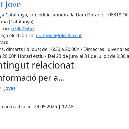
t Jove
a Catalunya, s/n, edifici annex a la Llar d'Infants - 08818 Oliv
ona (Catalunya)
èfon:
673675453
eça electrònica:
puntjove@olivella.cat
ari:
uns, dimarts i dijous: de 16:30 a 20:00h • Dimecres i divendre
a 20:00h Horari estiu • Del 23 de juny al 31 de juliol: de 9:30 
tingut relacionat
nformació per a...
Joves
cebook
X
a actualització: 29.05.2026 | 12:48