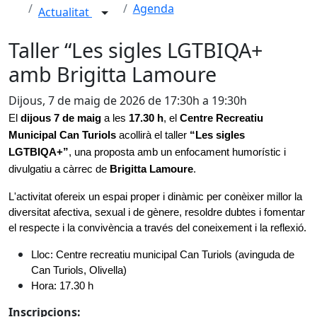
Agenda
Actualitat
Taller “Les sigles LGTBIQA+
amb Brigitta Lamoure
Dijous, 7 de maig de 2026 de 17:30h a 19:30h
El 
dijous 7 de maig 
a les 
17.30 h
, el 
Centre Recreatiu 
Municipal Can Turiols
 acollirà el taller 
“Les sigles 
LGTBIQA+”
, una proposta amb un enfocament humorístic i 
divulgatiu a càrrec de 
Brigitta Lamoure
.
L'activitat ofereix un espai proper i dinàmic per conèixer millor la 
diversitat afectiva, sexual i de gènere, resoldre dubtes i fomentar 
el respecte i la convivència a través del coneixement i la reflexió.
Lloc: Centre recreatiu municipal Can Turiols (avinguda de 
Can Turiols, Olivella)
Hora: 17.30 h
Inscripcions: