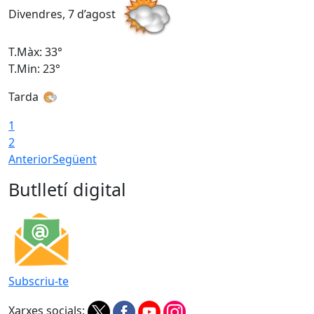
Divendres, 7 d’agost
D
T.Màx: 33°
T
T.Min: 23°
T
Tarda
1
2
Anterior
Següent
Butlletí digital
Subscriu-te
Xarxes socials: