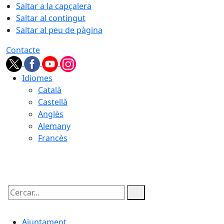
Saltar a la capçalera
Saltar al contingut
Saltar al peu de pàgina
Contacte
Idiomes
Català
Castellà
Anglès
Alemany
Francès
07.08.2026 | 11:18
Cercar:
Ajuntament