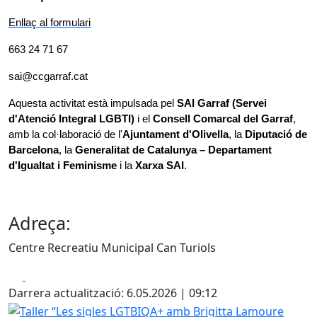
Enllaç al formulari
663 24 71 67
sai@ccgarraf.cat
Aquesta activitat està impulsada pel
 SAI Garraf (Servei 
d'Atenció Integral LGBTI)
 i el 
Consell Comarcal del Garraf
, 
amb la col·laboració de l'
Ajuntament d'Olivella
, la 
Diputació de 
Barcelona
, la 
Generalitat de Catalunya – Departament 
d'Igualtat i Feminisme
 i la 
Xarxa SAI
.
Adreça:
Centre Recreatiu Municipal Can Turiols
Facebook
X
Darrera actualització: 6.05.2026 | 09:12
Taller “Les sigles LGTBIQA+ amb Brigitta Lamoure