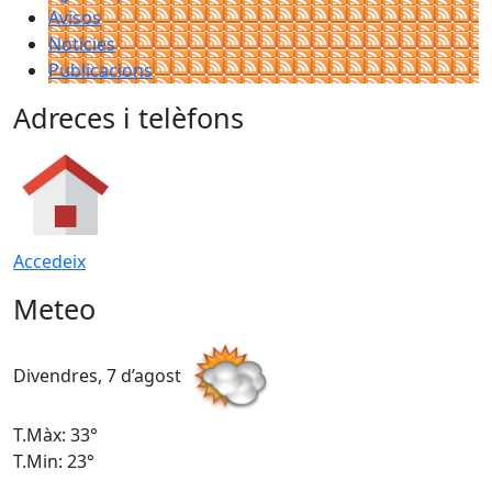
Avisos
Notícies
Publicacions
Adreces i telèfons
Accedeix
Meteo
Divendres, 7 d’agost
D
T.Màx: 33°
T
T.Min: 23°
T