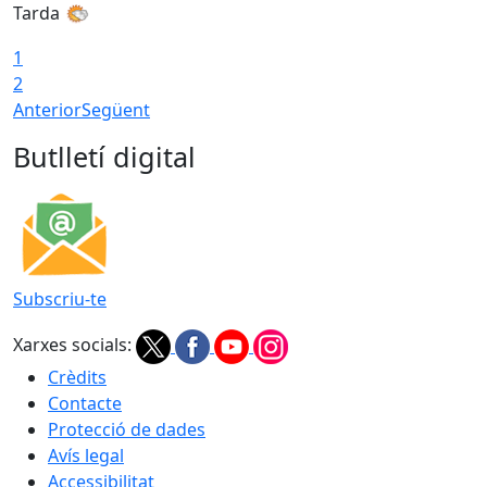
Tarda
1
2
Anterior
Següent
Butlletí digital
Subscriu-te
Xarxes socials:
Crèdits
Contacte
Protecció de dades
Avís legal
Accessibilitat