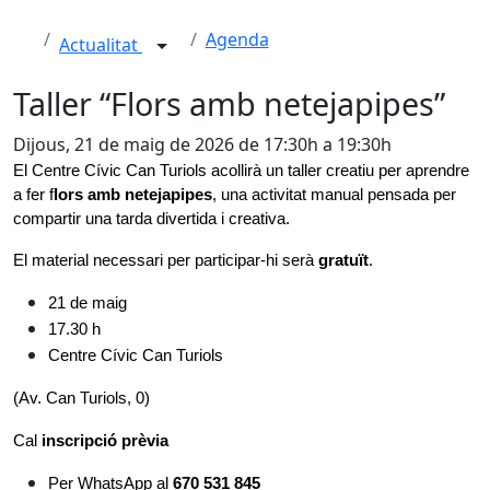
Agenda
Actualitat
Taller “Flors amb netejapipes”
Dijous, 21 de maig de 2026 de 17:30h a 19:30h
El Centre Cívic Can Turiols acollirà un taller creatiu per aprendre 
a fer f
lors amb netejapipes
, una activitat manual pensada per 
compartir una tarda divertida i creativa.
El material necessari per participar-hi serà 
gratuït
.
21 de maig
17.30 h
Centre Cívic Can Turiols
(Av. Can Turiols, 0)
Cal 
inscripció prèvia
Per WhatsApp al 
670 531 845