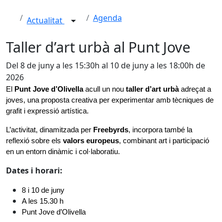
Agenda
Actualitat
Taller d’art urbà al Punt Jove
Del 8 de juny a les 15:30h al 10 de juny a les 18:00h de
2026
El 
Punt Jove d’Olivella
 acull un nou 
taller d’art urbà 
adreçat a 
joves, una proposta creativa per experimentar amb tècniques de 
grafit i expressió artística.
L’activitat, dinamitzada per 
Freebyrds
, incorpora també la 
reflexió sobre els
 valors europeus
, combinant art i participació 
en un entorn dinàmic i col·laboratiu.
Dates i horari:
8 i 10 de juny
A les 15.30 h
Punt Jove d’Olivella 