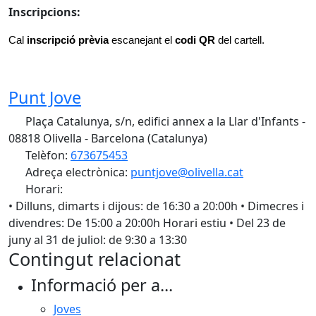
Inscripcions:
Cal 
inscripció prèvia 
escanejant el 
codi QR
 del cartell.
Punt Jove
Plaça Catalunya, s/n, edifici annex a la Llar d'Infants -
08818 Olivella - Barcelona (Catalunya)
Telèfon:
673675453
Adreça electrònica:
puntjove@olivella.cat
Horari:
• Dilluns, dimarts i dijous: de 16:30 a 20:00h • Dimecres i
divendres: De 15:00 a 20:00h Horari estiu • Del 23 de
juny al 31 de juliol: de 9:30 a 13:30
Contingut relacionat
Informació per a...
Joves