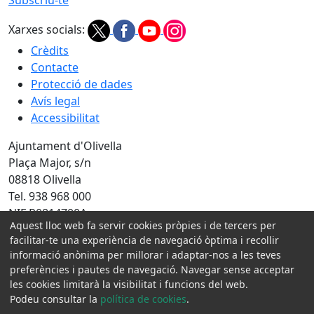
Xarxes socials:
Crèdits
Contacte
Protecció de dades
Avís legal
Accessibilitat
Ajuntament d'Olivella
Plaça Major, s/n
08818 Olivella
Tel. 938 968 000
NIF P0814700A
Aquest lloc web fa servir cookies pròpies i de tercers per
Amb la col·laboració de:
facilitar-te una experiència de navegació òptima i recollir
informació anònima per millorar i adaptar-nos a les teves
preferències i pautes de navegació. Navegar sense acceptar
les cookies limitarà la visibilitat i funcions del web.
Podeu consultar la
política de cookies
.