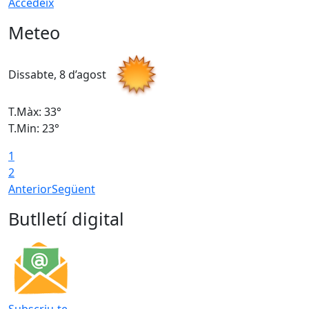
Accedeix
Meteo
Dissabte, 8 d’agost
D
T.Màx: 33°
T
T.Min: 23°
T
1
2
Anterior
Següent
Butlletí digital
Subscriu-te