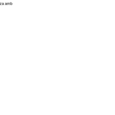
 i el pagament es realitza amb 