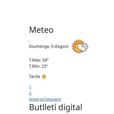
Meteo
Diumenge, 9 d’agost
T.Màx: 34°
T.Min: 23°
Tarda
1
2
Anterior
Següent
Butlletí digital