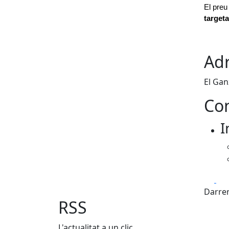
El preu 
targeta
Adr
El Gan
Con
I
Fa
Darrer
RSS
L'actualitat a un clic