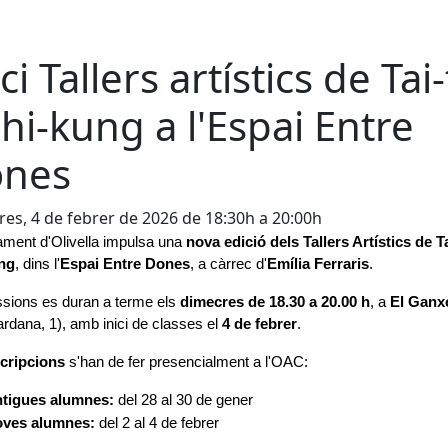
ci Tallers artístics de Tai-
Chi-kung a l'Espai Entre
nes
es, 4 de febrer de 2026 de 18:30h a 20:00h
ament d'Olivella impulsa una 
nova edició dels Tallers Artístics de Tai
ng
, dins l'
Espai Entre Dones
, a càrrec d'
Emília Ferraris
.
sions es duran a terme els 
dimecres de 18.30 a 20.00 h
, a 
El Ganx
ardana, 1), amb inici de classes el 
4 de febrer
.
scripcions
 s'han de fer presencialment a l'OAC:
tigues alumnes:
 del 28 al 30 de gener
ves alumnes:
 del 2 al 4 de febrer