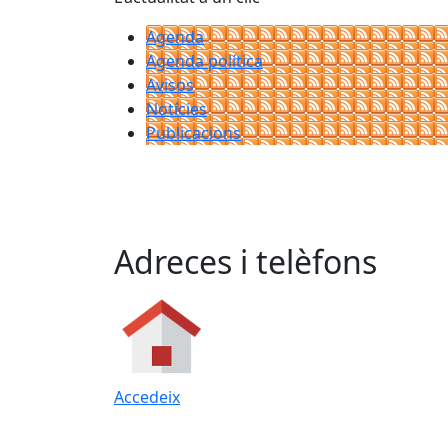
Agenda
Agenda política
Avisos
Notícies
Publicacions
Adreces i telèfons
Accedeix