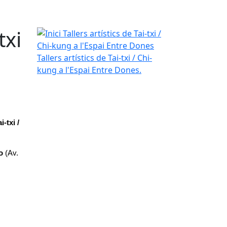
txi
Inici Tallers artístics de Tai-txi / Chi-kung a l'Espa
Tallers artístics de Tai-txi / Chi-
kung a l'Espai Entre Dones.
-txi / 
o
 (Av. 