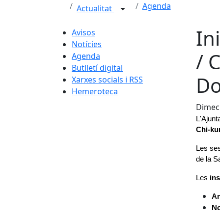
Agenda
Actualitat
Ini
Avisos
Notícies
/ 
Agenda
Butlletí digital
Do
Xarxes socials i RSS
Hemeroteca
Dimecr
L'Ajunt
Chi-ku
Les ses
de la S
Les 
in
An
No