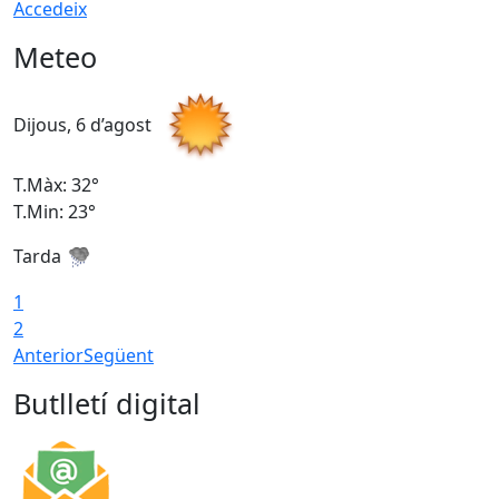
Accedeix
Meteo
Dijous, 6 d’agost
D
T.Màx: 32°
T
T.Min: 23°
T
Tarda
T
1
2
Anterior
Següent
Butlletí digital