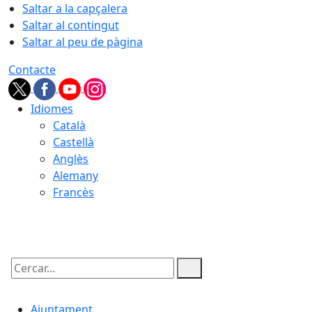
Saltar a la capçalera
Saltar al contingut
Saltar al peu de pàgina
Contacte
Idiomes
Català
Castellà
Anglès
Alemany
Francès
06.08.2026 | 06:23
Cercar:
Ajuntament