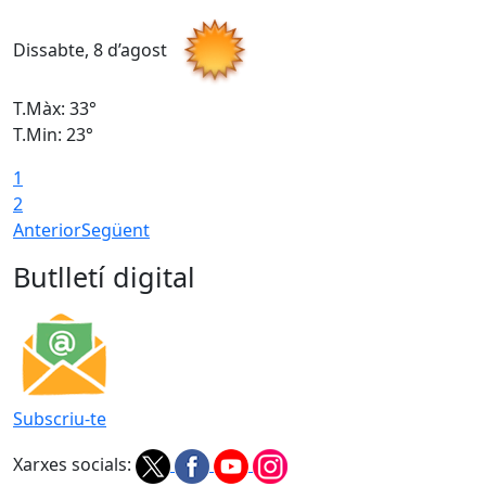
Dissabte, 8 d’agost
D
T.Màx: 33°
T
T.Min: 23°
T
1
2
Anterior
Següent
Butlletí digital
Subscriu-te
Xarxes socials: