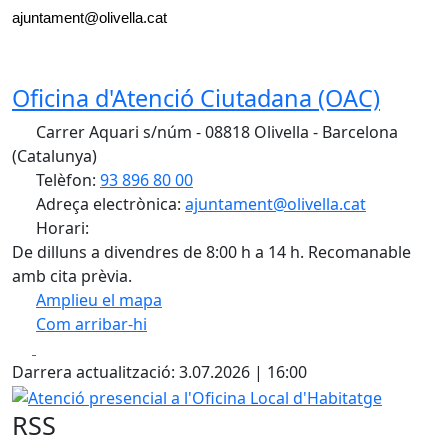
ajuntament@olivella.cat
Oficina d'Atenció Ciutadana (OAC)
Carrer Aquari s/núm - 08818 Olivella - Barcelona
(Catalunya)
Telèfon:
93 896 80 00
Adreça electrònica:
ajuntament@olivella.cat
Horari:
De dilluns a divendres de 8:00 h a 14 h. Recomanable
amb cita prèvia.
Amplieu el mapa
Com arribar-hi
Leaflet
| ©
OpenStreetMap
contributors
Facebook
X
+
Darrera actualització: 3.07.2026 | 16:00
−
Atenció presencial a l'Oficina Local d'Habitatge
RSS