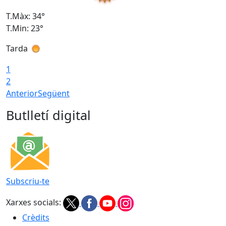
T.Màx: 34°
T
T.Min: 23°
T
Tarda
T
1
2
Anterior
Següent
Butlletí digital
Subscriu-te
Xarxes socials:
Crèdits