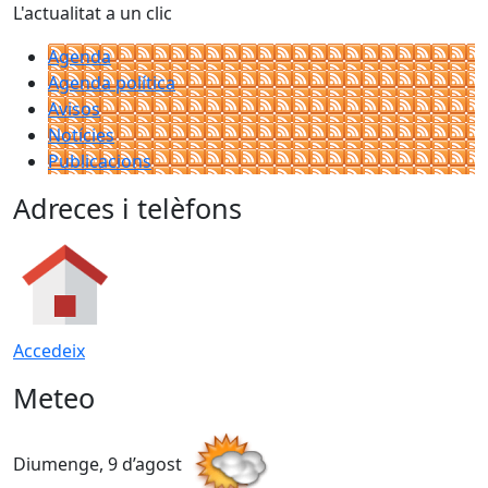
L'actualitat a un clic
Agenda
Agenda política
Avisos
Notícies
Publicacions
Adreces i telèfons
Accedeix
Meteo
Diumenge, 9 d’agost
D