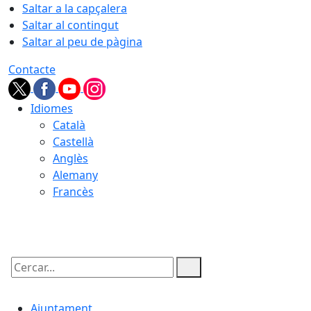
Saltar a la capçalera
Saltar al contingut
Saltar al peu de pàgina
Contacte
Idiomes
Català
Castellà
Anglès
Alemany
Francès
08.08.2026 | 17:14
Cercar:
Ajuntament