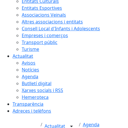
Entitats Culturals
Entitats Esportives
Associacions Veïnals
Altres associacions i entitats
Consell Local d'Infants i Adolescents
Empreses i comerços
Transport públic
Turisme
Actualitat
Avisos
Notícies
Agenda
Butlletí digital
Xarxes socials i RSS
Hemeroteca
Transparència
Adreces i telèfons
Agenda
Actualitat