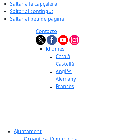
Saltar a la capçalera
Saltar al contingut
Saltar al peu de pàgina
Contacte
Idiomes
Català
Castellà
Anglès
Alemany
Francès
07.08.2026 | 22:29
Ajuntament
Organització municipal