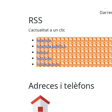
Fa
Darrer
RSS
L'actualitat a un clic
Agenda
Agenda política
Avisos
Notícies
Publicacions
Adreces i telèfons