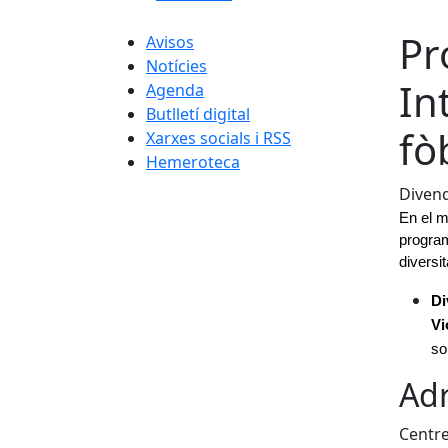
Pr
Avisos
Notícies
In
Agenda
Butlletí digital
fò
Xarxes socials i RSS
Hemeroteca
Divend
En el m
programa
diversi
Di
Vi
so
Adr
Centre