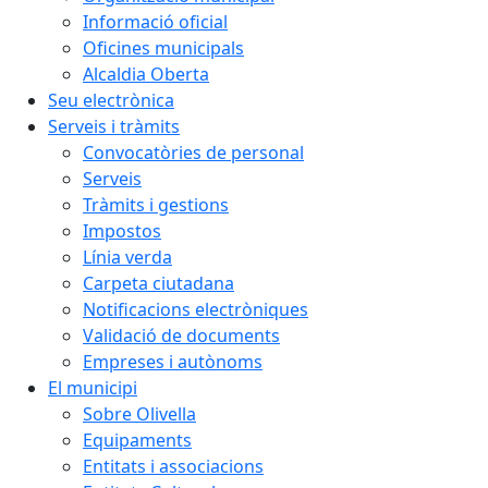
Informació oficial
Oficines municipals
Alcaldia Oberta
Seu electrònica
Serveis i tràmits
Convocatòries de personal
Serveis
Tràmits i gestions
Impostos
Línia verda
Carpeta ciutadana
Notificacions electròniques
Validació de documents
Empreses i autònoms
El municipi
Sobre Olivella
Equipaments
Entitats i associacions