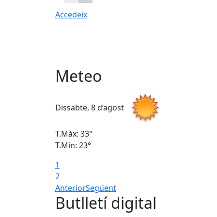
Accedeix
Meteo
Dissabte, 8 d’agost
T.Màx: 33°
T.Min: 23°
1
2
Anterior
Següent
Butlletí digital