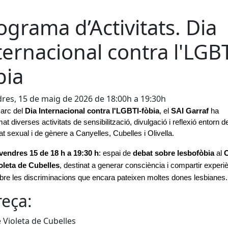
ograma d’Activitats. Dia
ternacional contra l'LGBT
bia
res, 15 de maig de 2026 de 18:00h a 19:30h
arc del 
Dia Internacional contra l'LGBTI-fòbia
, el 
SAI Garraf 
ha 
t diverses activitats de sensibilització, divulgació i reflexió entorn de 
tat sexual i de gènere a Canyelles, Cubelles i Olivella. 
vendres 15 de 18 h a 19:30 h
: espai de 
debat sobre lesbofòbia
 al 
C
oleta de Cubelles
, destinat a generar consciència i compartir experiè
bre les discriminacions que encara pateixen moltes dones lesbianes.
eça:
 Violeta de Cubelles